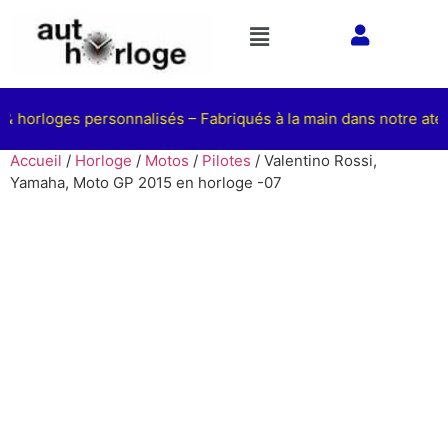
& horloges personnalisés – Fabriqués à la main dans notre ateli
Accueil
/
Horloge
/
Motos
/
Pilotes
/ Valentino Rossi,
Yamaha, Moto GP 2015 en horloge -07