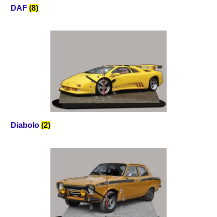
DAF
(8)
Diabolo
(2)