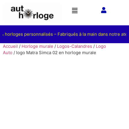
& horloges personnalisés – Fabriqués à la main dans notre atelie
Accueil
/
Horloge murale
/
Logos-Calandres
/
Logo
Auto
/ logo Matra Simca 02 en horloge murale