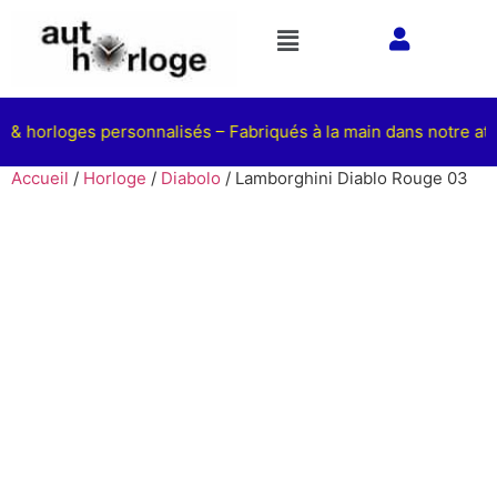
s & horloges personnalisés – Fabriqués à la main dans notre atel
Accueil
/
Horloge
/
Diabolo
/ Lamborghini Diablo Rouge 03