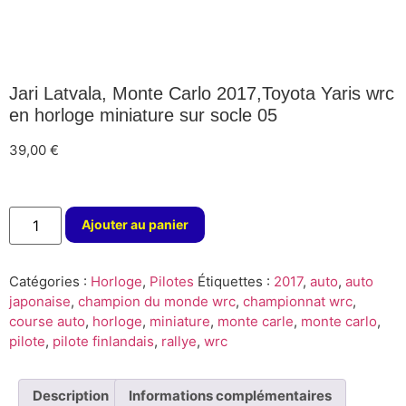
Jari Latvala, Monte Carlo 2017,Toyota Yaris wrc
en horloge miniature sur socle 05
39,00
€
Ajouter au panier
Catégories :
Horloge
,
Pilotes
Étiquettes :
2017
,
auto
,
auto
japonaise
,
champion du monde wrc
,
championnat wrc
,
course auto
,
horloge
,
miniature
,
monte carle
,
monte carlo
,
pilote
,
pilote finlandais
,
rallye
,
wrc
Description
Informations complémentaires