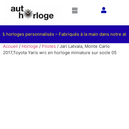
 & horloges personnalisés – Fabriqués à la main dans notre ateli
Accueil
/
Horloge
/
Pilotes
/ Jari Latvala, Monte Carlo
2017,Toyota Yaris wrc en horloge miniature sur socle 05