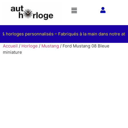
 & horloges personnalisés – Fabriqués à la main dans notre ateli
Accueil
/
Horloge
/
Mustang
/ Ford Mustang 08 Bleue
miniature