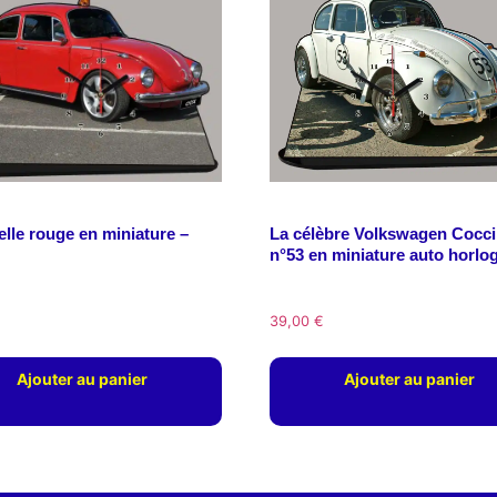
lle rouge en miniature –
La célèbre Volkswagen Cocci
n°53 en miniature auto horlo
39,00
€
Ajouter au panier
Ajouter au panier