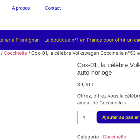
A propos
Contact
ier à Frontignan - La boutique n°1 en France pour offrir un cad
/
Coccinelle
/ Cox-01, la célèbre Volkswagen Coccinelle n°53 e
Cox-01, la célèbre Vo
auto horloge
39,00
€
Offrez, offrez vous la célèb
amour de Coccinelle ».
Ajouter au panier
Catégorie :
Coccinelle