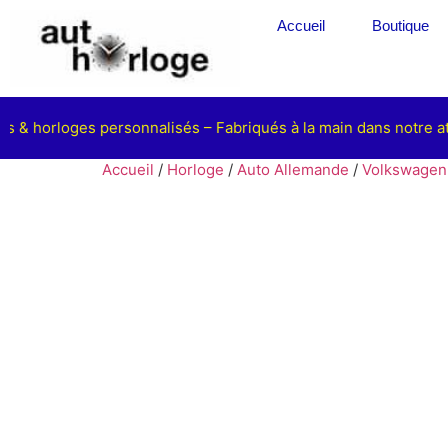
Accueil
Boutique
 & horloges personnalisés – Fabriqués à la main dans notre atel
Accueil
/
Horloge
/
Auto Allemande
/
Volkswagen