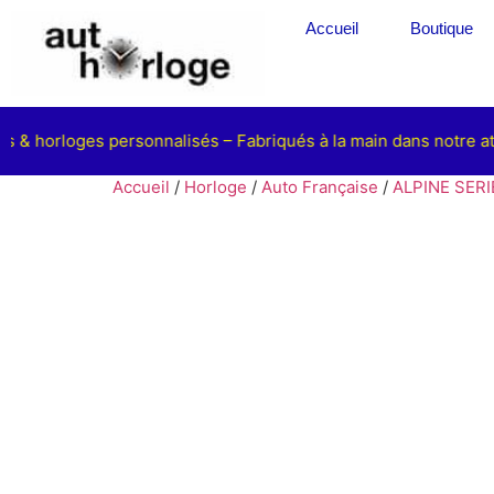
Accueil
Boutique
 & horloges personnalisés – Fabriqués à la main dans notre atel
Accueil
/
Horloge
/
Auto Française
/
ALPINE SERI