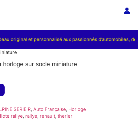
eau original et personnalisé aux passionnés d’automobiles, de c
iniature
 horloge sur socle miniature
LPINE SERIE R
,
Auto Française
,
Horloge
ilote rallye
,
rallye
,
renault
,
therier