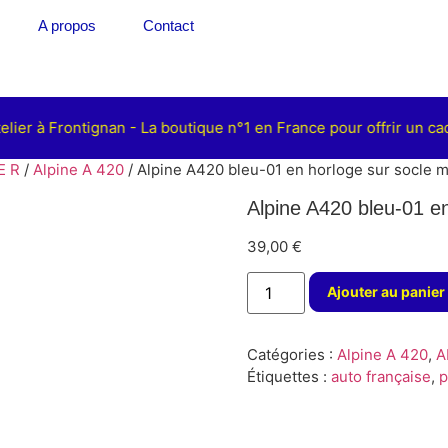
A propos
Contact
ier à Frontignan - La boutique n°1 en France pour offrir un cad
E R
/
Alpine A 420
/ Alpine A420 bleu-01 en horloge sur socle m
Alpine A420 bleu-01 en
39,00
€
Ajouter au panier
Catégories :
Alpine A 420
,
A
Étiquettes :
auto française
,
p