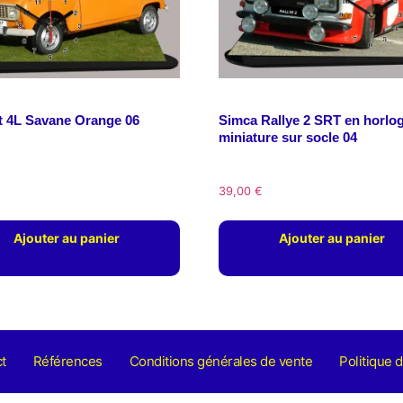
t 4L Savane Orange 06
Simca Rallye 2 SRT en horlo
miniature sur socle 04
39,00
€
Ajouter au panier
Ajouter au panier
t
Références
Conditions générales de vente
Politique d