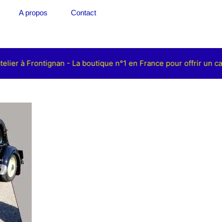
A propos
Contact
elier à Frontignan - La boutique n°1 en France pour offrir un c