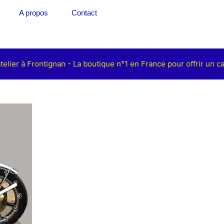
A propos
Contact
elier à Frontignan - La boutique n°1 en France pour offrir un c