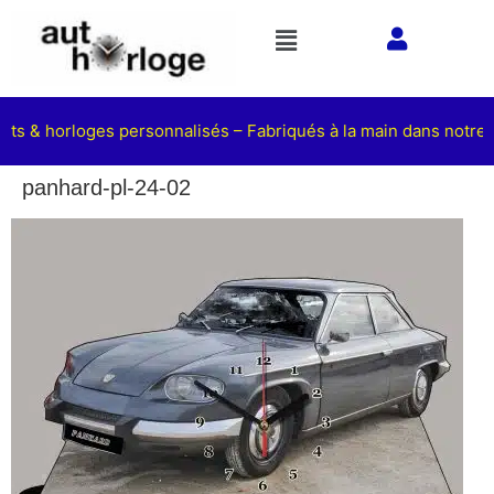
ets & horloges personnalisés – Fabriqués à la main dans notre a
panhard-pl-24-02