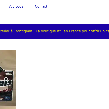
A propos
Contact
elier à Frontignan - La boutique n°1 en France pour offrir un c